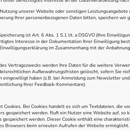
h unser berechtigtes Interesse an der Datenverarbeitung nach 
 Nutzung unserer Website oder sonstigen Leistungsangebote 
herung Ihrer personenbezogenen Daten bitten, speichern wir g
eicherung ist Art. 6 Abs. 1 S.1 lit. a DSGVO (Ihre Einwilligung)
igtes Interesse in der Dokumentation Ihrer Einwilligung beste
e Einwilligungserklärung im Zusammenhang mit der Anbahnung
g des Vertragszwecks werden Ihre Daten für die weitere Verwe
elsrechtlichen Aufbewahrungsfristen gelöscht, sofern Sie nich
n eingewilligt haben (z.B. bei Anmeldung zum Newsletter und
öffentlichung Ihrer Feedback-Kommentare).
s
Cookies. Bei Cookies handelt es sich um Textdateien, die v
 gespeichert werden. Ruft ein Nutzer eine Website auf, so k
gespeichert werden. Dieser Cookie enthält eine charakteristi
 des Browsers beim erneuten Aufrufen der Website ermöglicht.