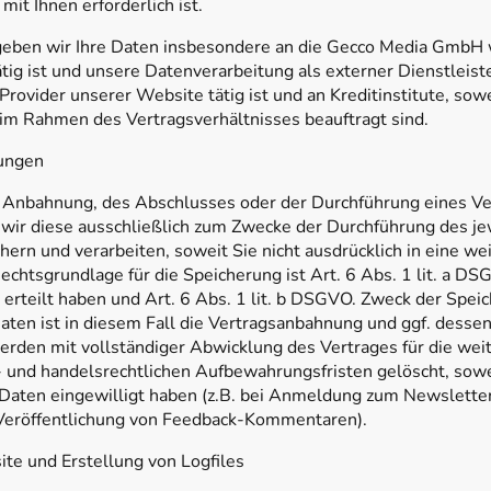
mit Ihnen erforderlich ist.
ben wir Ihre Daten insbesondere an die Gecco Media GmbH wei
tig ist und unsere Datenverarbeitung als externer Dienstleiste
ovider unserer Website tätig ist und an Kreditinstitute, sowe
m Rahmen des Vertragsverhältnisses beauftragt sind.
tungen
r Anbahnung, des Abschlusses oder der Durchführung eines V
wir diese ausschließlich zum Zwecke der Durchführung des je
hern und verarbeiten, soweit Sie nicht ausdrücklich in eine w
echtsgrundlage für die Speicherung ist Art. 6 Abs. 1 lit. a DS
 erteilt haben und Art. 6 Abs. 1 lit. b DSGVO. Zweck der Spe
ten ist in diesem Fall die Vertragsanbahnung und ggf. desse
erden mit vollständiger Abwicklung des Vertrages für die we
 und handelsrechtlichen Aufbewahrungsfristen gelöscht, soweit
 Daten eingewilligt haben (z.B. bei Anmeldung zum Newslette
r Veröffentlichung von Feedback-Kommentaren).
ite und Erstellung von Logfiles